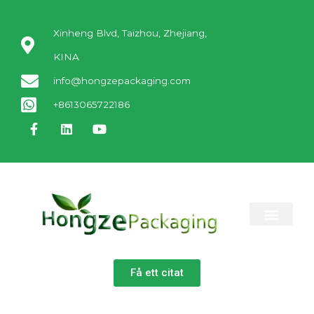
Xinheng Blvd, Taizhou, Zhejiang,
KINA
info@hongzepackaging.com
+8613065722186
KONTAKTA OSS
Få ett citat