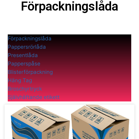
Förpackningslåda
Förpackningslåda
Pappersrörlåda
Presentlåda
Papperspåse
Blisterförpackning
Häng Tag
Broschyrtryck
Självhäftande etikett