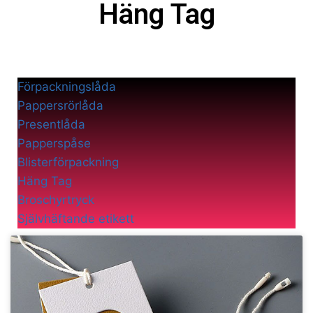
Häng Tag
Förpackningslåda
Pappersrörlåda
Presentlåda
Papperspåse
Blisterförpackning
Häng Tag
Broschyrtryck
Självhäftande etikett