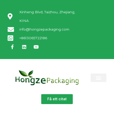
Xinheng Blvd, Taizhou, Zhejiang,
KINA
info@hongzepackaging.com
+8613065722186
KONTAKTA OSS
Få ett citat