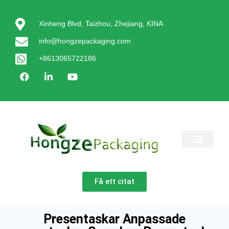
Xinheng Blvd, Taizhou, Zhejiang, KINA
info@hongzepackaging.com
+8613065722186
KONTAKTA OSS
Få ett citat
Presentaskar Anpassade