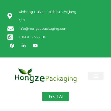
Xinheng Bulvarı, Taizhou, Zhejiang,
ÇİN
info@hongzepackaging.com
+8613065722186
Teklif Al