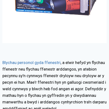
Blychau personol gyda ffenestri
, a elwir hefyd yn flychau
ffenestr neu flychau ffenestr arddangos, yn atebion
pecynnu sy'n cynnwys ffenestr dryloyw neu dryloyw ar y
pecyn ei hun. Mae'r ffenestri hyn yn galluogi cwsmeriaid i
weld cynnwys y blwch heb fod angen ei agor. Defnyddir y
mathau hyn o flychau yn gyffredin yn y diwydiannau
manwerthu a bwyd i arddangos cynhyrchion tra'n darparu
amddiffyniad ac apêl weledol.