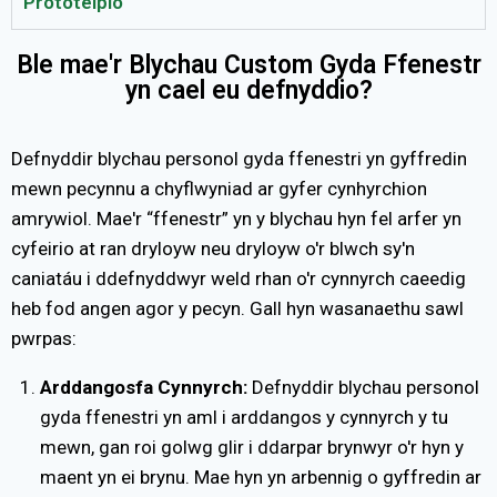
Prototeipio
Ble mae'r Blychau Custom Gyda Ffenestr
yn cael eu defnyddio?
Defnyddir blychau personol gyda ffenestri yn gyffredin
mewn pecynnu a chyflwyniad ar gyfer cynhyrchion
amrywiol. Mae'r “ffenestr” yn y blychau hyn fel arfer yn
cyfeirio at ran dryloyw neu dryloyw o'r blwch sy'n
caniatáu i ddefnyddwyr weld rhan o'r cynnyrch caeedig
heb fod angen agor y pecyn. Gall hyn wasanaethu sawl
pwrpas:
Arddangosfa Cynnyrch:
Defnyddir blychau personol
gyda ffenestri yn aml i arddangos y cynnyrch y tu
mewn, gan roi golwg glir i ddarpar brynwyr o'r hyn y
maent yn ei brynu. Mae hyn yn arbennig o gyffredin ar