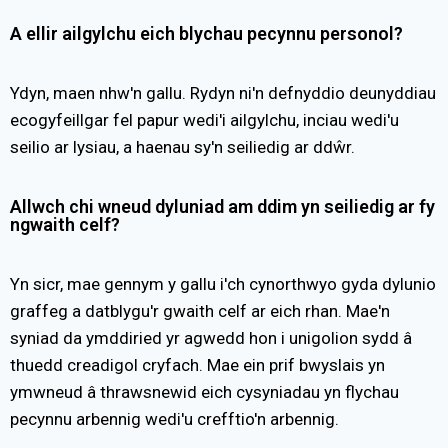
A ellir ailgylchu eich blychau pecynnu personol?
Ydyn, maen nhw'n gallu. Rydyn ni'n defnyddio deunyddiau
ecogyfeillgar fel papur wedi'i ailgylchu, inciau wedi'u
seilio ar lysiau, a haenau sy'n seiliedig ar ddŵr.
Allwch chi wneud dyluniad am ddim yn seiliedig ar fy
ngwaith celf?
Yn sicr, mae gennym y gallu i'ch cynorthwyo gyda dylunio
graffeg a datblygu'r gwaith celf ar eich rhan. Mae'n
syniad da ymddiried yr agwedd hon i unigolion sydd â
thuedd creadigol cryfach. Mae ein prif bwyslais yn
ymwneud â thrawsnewid eich cysyniadau yn flychau
pecynnu arbennig wedi'u crefftio'n arbennig.