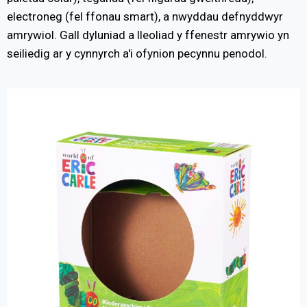
electroneg (fel ffonau smart), a nwyddau defnyddwyr
amrywiol. Gall dyluniad a lleoliad y ffenestr amrywio yn
seiliedig ar y cynnyrch a'i ofynion pecynnu penodol.