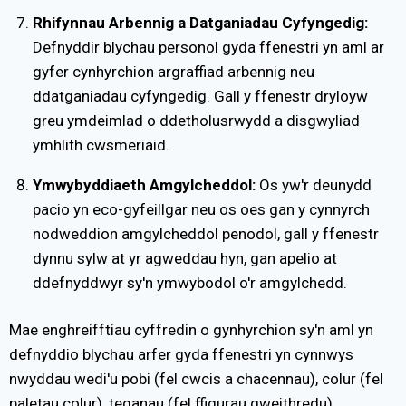
Rhifynnau Arbennig a Datganiadau Cyfyngedig:
Defnyddir blychau personol gyda ffenestri yn aml ar
gyfer cynhyrchion argraffiad arbennig neu
ddatganiadau cyfyngedig. Gall y ffenestr dryloyw
greu ymdeimlad o ddetholusrwydd a disgwyliad
ymhlith cwsmeriaid.
Ymwybyddiaeth Amgylcheddol:
Os yw'r deunydd
pacio yn eco-gyfeillgar neu os oes gan y cynnyrch
nodweddion amgylcheddol penodol, gall y ffenestr
dynnu sylw at yr agweddau hyn, gan apelio at
ddefnyddwyr sy'n ymwybodol o'r amgylchedd.
Mae enghreifftiau cyffredin o gynhyrchion sy'n aml yn
defnyddio blychau arfer gyda ffenestri yn cynnwys
nwyddau wedi'u pobi (fel cwcis a chacennau), colur (fel
paletau colur), teganau (fel ffigurau gweithredu),