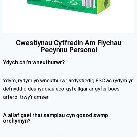
Cwestiynau Cyffredin Am Flychau
Pecynnu Personol
Ydych chi'n wneuthurwr?
Ydym, rydym yn wneuthurwr ardystiedig FSC ac rydym yn
defnyddio deunyddiau eco-gyfeillgar ar gyfer bocs
arferol trwy'r amser.
A allaf gael rhai samplau cyn gosod swmp
orchymyn?