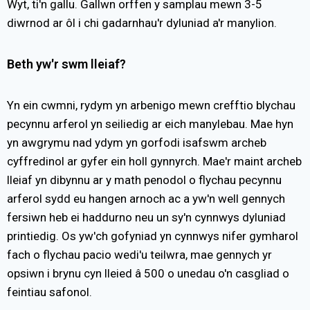
Wyt, ti'n gallu. Gallwn orffen y samplau mewn 3-5
diwrnod ar ôl i chi gadarnhau'r dyluniad a'r manylion.
Beth yw'r swm lleiaf?
Yn ein cwmni, rydym yn arbenigo mewn crefftio blychau
pecynnu arferol yn seiliedig ar eich manylebau. Mae hyn
yn awgrymu nad ydym yn gorfodi isafswm archeb
cyffredinol ar gyfer ein holl gynnyrch. Mae'r maint archeb
lleiaf yn dibynnu ar y math penodol o flychau pecynnu
arferol sydd eu hangen arnoch ac a yw'n well gennych
fersiwn heb ei haddurno neu un sy'n cynnwys dyluniad
printiedig. Os yw'ch gofyniad yn cynnwys nifer gymharol
fach o flychau pacio wedi'u teilwra, mae gennych yr
opsiwn i brynu cyn lleied â 500 o unedau o'n casgliad o
feintiau safonol.