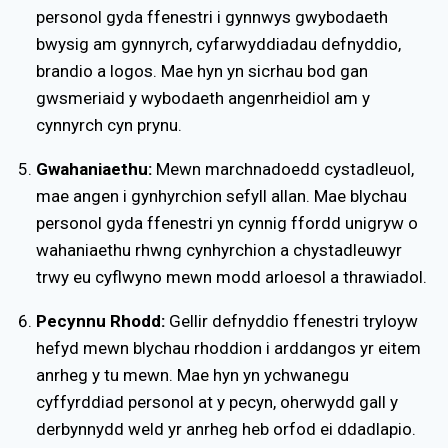
personol gyda ffenestri i gynnwys gwybodaeth
bwysig am gynnyrch, cyfarwyddiadau defnyddio,
brandio a logos. Mae hyn yn sicrhau bod gan
gwsmeriaid y wybodaeth angenrheidiol am y
cynnyrch cyn prynu.
Gwahaniaethu:
Mewn marchnadoedd cystadleuol,
mae angen i gynhyrchion sefyll allan. Mae blychau
personol gyda ffenestri yn cynnig ffordd unigryw o
wahaniaethu rhwng cynhyrchion a chystadleuwyr
trwy eu cyflwyno mewn modd arloesol a thrawiadol.
Pecynnu Rhodd:
Gellir defnyddio ffenestri tryloyw
hefyd mewn blychau rhoddion i arddangos yr eitem
anrheg y tu mewn. Mae hyn yn ychwanegu
cyffyrddiad personol at y pecyn, oherwydd gall y
derbynnydd weld yr anrheg heb orfod ei ddadlapio.