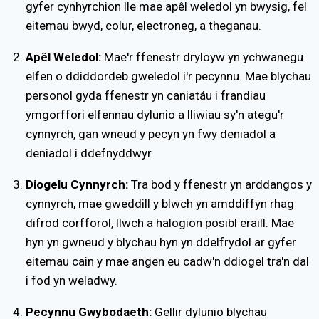
gyfer cynhyrchion lle mae apêl weledol yn bwysig, fel
eitemau bwyd, colur, electroneg, a theganau.
Apêl Weledol:
Mae'r ffenestr dryloyw yn ychwanegu
elfen o ddiddordeb gweledol i'r pecynnu. Mae blychau
personol gyda ffenestr yn caniatáu i frandiau
ymgorffori elfennau dylunio a lliwiau sy'n ategu'r
cynnyrch, gan wneud y pecyn yn fwy deniadol a
deniadol i ddefnyddwyr.
Diogelu Cynnyrch:
Tra bod y ffenestr yn arddangos y
cynnyrch, mae gweddill y blwch yn amddiffyn rhag
difrod corfforol, llwch a halogion posibl eraill. Mae
hyn yn gwneud y blychau hyn yn ddelfrydol ar gyfer
eitemau cain y mae angen eu cadw'n ddiogel tra'n dal
i fod yn weladwy.
Pecynnu Gwybodaeth:
Gellir dylunio blychau