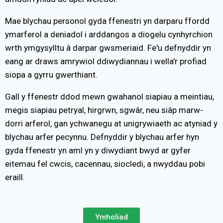
Mae blychau personol gyda ffenestri yn darparu ffordd
ymarferol a deniadol i arddangos a diogelu cynhyrchion
wrth ymgysylltu â darpar gwsmeriaid. Fe'u defnyddir yn
eang ar draws amrywiol ddiwydiannau i wella'r profiad
siopa a gyrru gwerthiant.
Gall y ffenestr ddod mewn gwahanol siapiau a meintiau,
megis siapiau petryal, hirgrwn, sgwâr, neu siâp marw-
dorri arferol, gan ychwanegu at unigrywiaeth ac atyniad y
blychau arfer pecynnu. Defnyddir y blychau arfer hyn
gyda ffenestr yn aml yn y diwydiant bwyd ar gyfer
eitemau fel cwcis, cacennau, siocledi, a nwyddau pobi
eraill.
Ymholiad