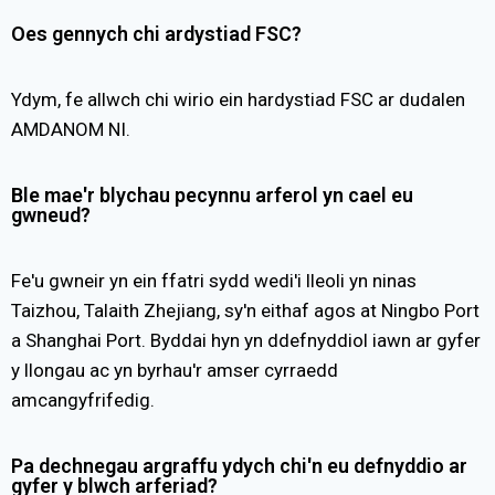
Oes gennych chi ardystiad FSC?
Ydym, fe allwch chi wirio ein hardystiad FSC ar dudalen
AMDANOM NI.
Ble mae'r blychau pecynnu arferol yn cael eu
gwneud?
Fe'u gwneir yn ein ffatri sydd wedi'i lleoli yn ninas
Taizhou, Talaith Zhejiang, sy'n eithaf agos at Ningbo Port
a Shanghai Port. Byddai hyn yn ddefnyddiol iawn ar gyfer
y llongau ac yn byrhau'r amser cyrraedd
amcangyfrifedig.
Pa dechnegau argraffu ydych chi'n eu defnyddio ar
gyfer y blwch arferiad?