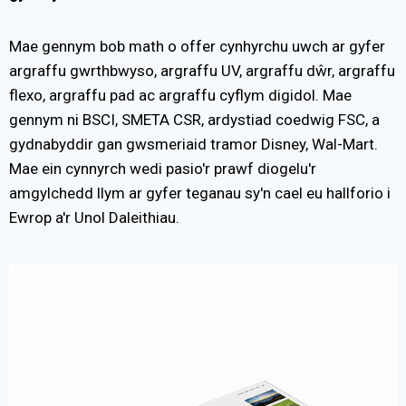
Mae gennym bob math o offer cynhyrchu uwch ar gyfer
argraffu gwrthbwyso, argraffu UV, argraffu dŵr, argraffu
flexo, argraffu pad ac argraffu cyflym digidol. Mae
gennym ni BSCI, SMETA CSR, ardystiad coedwig FSC, a
gydnabyddir gan gwsmeriaid tramor Disney, Wal-Mart.
Mae ein cynnyrch wedi pasio'r prawf diogelu'r
amgylchedd llym ar gyfer teganau sy'n cael eu hallforio i
Ewrop a'r Unol Daleithiau.