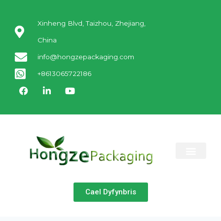
Xinheng Blvd, Taizhou, Zhejiang,
China
info@hongzepackaging.com
+8613065722186
AMDANOM NI
CYSYLLTWCH Â NI
Cael Dyfynbris