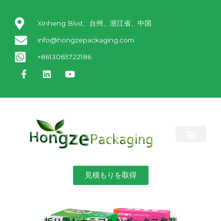
Xinheng Blvd、台州、浙江省、中国
info@hongzepackaging.com
+8613065722186
私たちについて
製品
ニュース
お問い合わせ
見積もりを取得