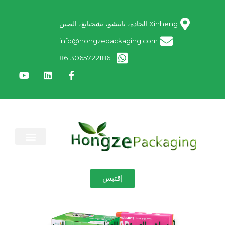
Xinheng الجادة، تايتشو، تشجيانغ، الصين
info@hongzepackaging.com
+8613065722186
معلومات عنا
إقتبس