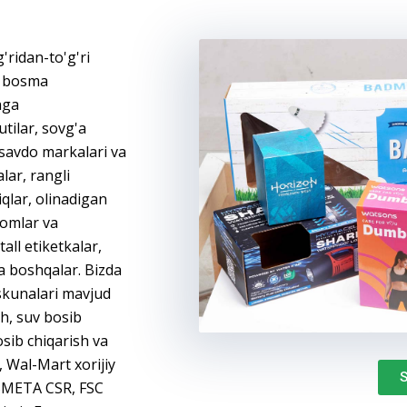
'ridan-to'g'ri
gi bosma
hga
utilar, sovg'a
i savdo markalari va
alar, rangli
iqlar, olinadigan
bomlar va
all etiketkalar,
va boshqalar. Bizda
uskunalari mavjud
sh, suv bosib
osib chiqarish va
, Wal-Mart xorijiy
S
 SMETA CSR, FSC