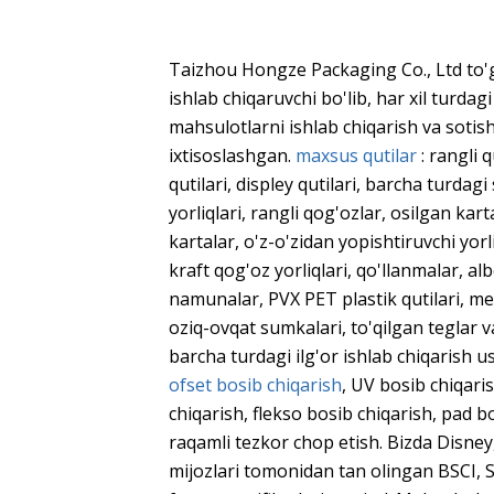
Taizhou Hongze Packaging Co., Ltd to'g
ishlab chiqaruvchi bo'lib, har xil turda
mahsulotlarni ishlab chiqarish va sotis
ixtisoslashgan.
maxsus qutilar
: rangli q
qutilari, displey qutilari, barcha turdag
yorliqlari, rangli qog'ozlar, osilgan kart
kartalar, o'z-o'zidan yopishtiruvchi yorl
kraft qog'oz yorliqlari, qo'llanmalar, al
namunalar, PVX PET plastik qutilari, met
oziq-ovqat sumkalari, to'qilgan teglar 
barcha turdagi ilg'or ishlab chiqarish 
ofset bosib chiqarish
, UV bosib chiqari
chiqarish, flekso bosib chiqarish, pad b
raqamli tezkor chop etish. Bizda Disney
mijozlari tomonidan tan olingan BSCI,