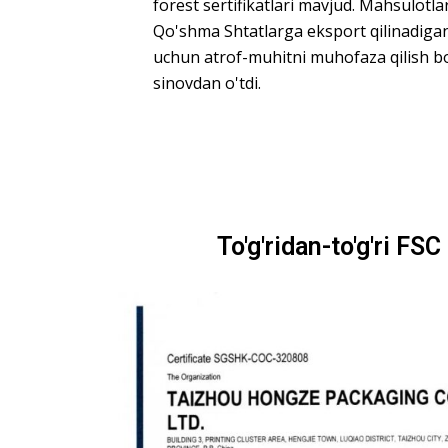
forest sertifikatlari mavjud. Mahsulotl
Qo'shma Shtatlarga eksport qilinadigan
uchun atrof-muhitni muhofaza qilish bo
sinovdan o'tdi.
To'g'ridan-to'g'ri F