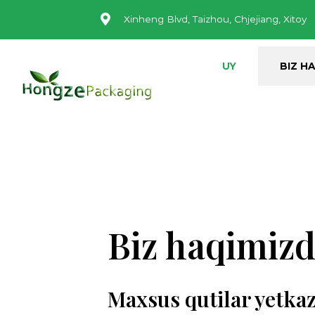
Xinheng Blvd, Taizhou, Chjejiang, Xitoy
UY
BIZ H
Biz haqimiz
Maxsus qutilar yetka