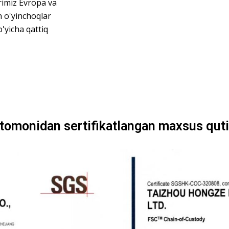
arimiz Evropa va
 o'yinchoqlar
'yicha qattiq
SC tomonidan sertifikatlangan maxsus quti