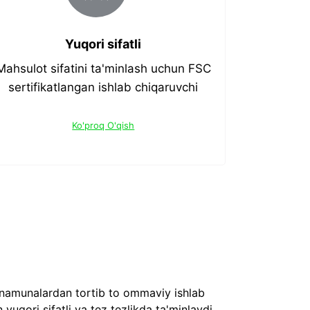
Yuqori sifatli
Mahsulot sifatini ta'minlash uchun FSC
sertifikatlangan ishlab chiqaruvchi
Ko'proq O'qish
r namunalardan tortib to ommaviy ishlab
qori sifatli va tez tezlikda ta'minlaydi.