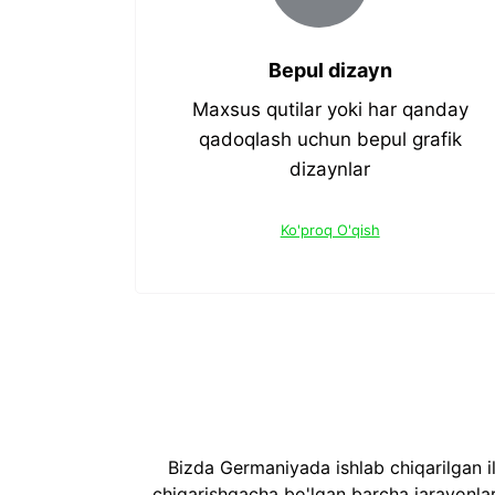
Bepul dizayn
Maxsus qutilar yoki har qanday
qadoqlash uchun bepul grafik
dizaynlar
Ko'proq O'qish
Bizda Germaniyada ishlab chiqarilgan i
chiqarishgacha bo'lgan barcha jarayonlar