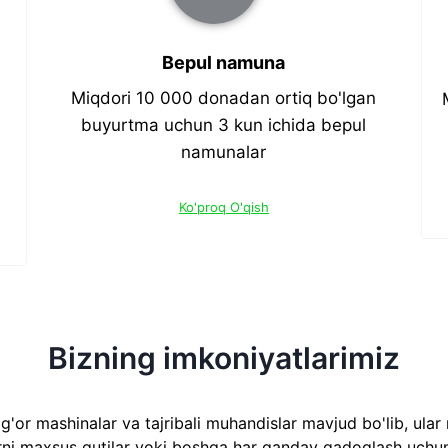
Bepul namuna
Miqdori 10 000 donadan ortiq bo'lgan
buyurtma uchun 3 kun ichida bepul
namunalar
Ko'proq O'qish
Bizning imkoniyatlarimiz
lg'or mashinalar va tajribali muhandislar mavjud bo'lib, ula
ni maxsus qutilar yoki boshqa har qanday qadoqlash uchun yu