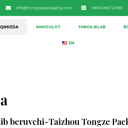
info@hongzepackaging.com
+8613065722186
AQIMIZDA
MAHSULOT
YANGILIKLAR
B
EN
da
zib beruvchi-Taizhou Tongze Pac