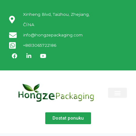
Xinheng Blvd, Taizhou, Zhejiang,
ČÍNA
info@hongzepackaging.com
+8613065722186
KONTAKTUJ NÁS
Dostat ponuku