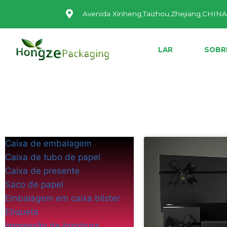
Avenida Xinheng,Taizhou,Zhejiang,CHIN
LAR
SOBR
Caixa de embalagem
Caixa de tubo de papel
Caixa de presente
Saco de papel
Embalagem em caixa blister
Etiqueta
Impressão de brochura