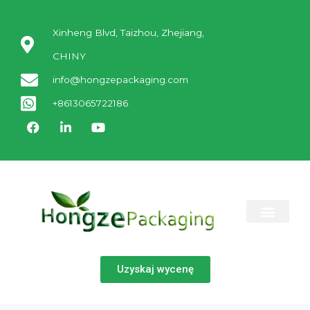
Xinheng Blvd, Taizhou, Zhejiang,
CHINY
info@hongzepackaging.com
+8613065722186
SKONTAKTUJ SIĘ Z NAMI
Uzyskaj wycenę