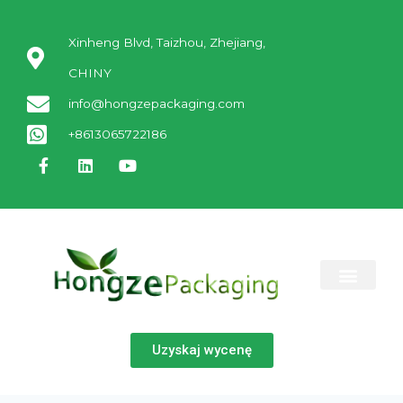
Xinheng Blvd, Taizhou, Zhejiang,
CHINY
info@hongzepackaging.com
+8613065722186
SKONTAKTUJ SIĘ Z NAMI
Uzyskaj wycenę