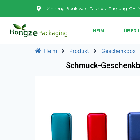
Xinheng Boulevard, Taizhou, Zhejiang, CHI
HEIM
ÜBER 
Heim
Produkt
Geschenkbox
Schmuck-Geschenkbox