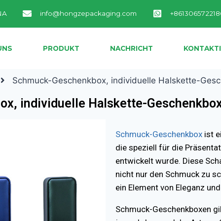
NA
info@hongzepackaging.com
+861306572218
UNS
PRODUKT
NACHRICHT
KONTAKTI
Schmuck-Geschenkbox, individuelle Halskette-Gesc
, individuelle Halskette-Geschenkbox
Schmuck-Geschenkbox
ist 
die speziell für die Präsen
entwickelt wurde. Diese Scha
nicht nur den Schmuck zu s
ein Element von Eleganz und 
Schmuck-Geschenkboxen gib