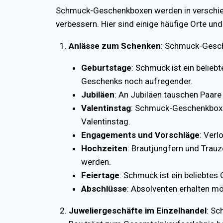
Schmuck-Geschenkboxen werden in verschied
verbessern. Hier sind einige häufige Orte 
Anlässe zum Schenken
: Schmuck-Gesch
Geburtstage
: Schmuck ist ein beli
Geschenks noch aufregender.
Jubiläen
: An Jubiläen tauschen Paare
Valentinstag
: Schmuck-Geschenkboxe
Valentinstag.
Engagements und Vorschläge
: Ver
Hochzeiten
: Brautjungfern und Trau
werden.
Feiertage
: Schmuck ist ein beliebtes
Abschlüsse
: Absolventen erhalten m
Juweliergeschäfte im Einzelhandel
: Sc