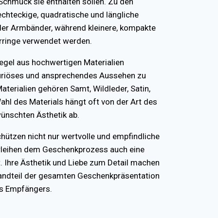
Schmuck sie enthalten sollen. Zu den
hteckige, quadratische und längliche
der Armbänder, während kleinere, kompakte
rringe verwendet werden.
egel aus hochwertigen Materialien
uxuriöses und ansprechendes Aussehen zu
aterialien gehören Samt, Wildleder, Satin,
ahl des Materials hängt oft von der Art des
nschten Ästhetik ab.
tzen nicht nur wertvolle und empfindliche
rleihen dem Geschenkprozess auch eine
 Ihre Ästhetik und Liebe zum Detail machen
tandteil der gesamten Geschenkpräsentation
es Empfängers.