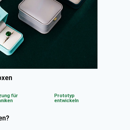
oxen
zung für
Prototyp
niken
entwickeln
en?