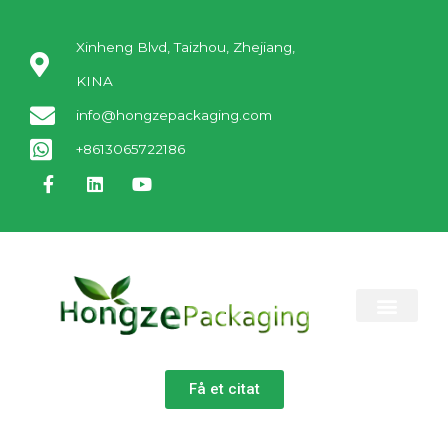
Xinheng Blvd, Taizhou, Zhejiang,
KINA
info@hongzepackaging.com
+8613065722186
KONTAKT OS
Få et citat