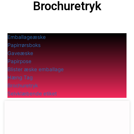
Brochuretryk
Emballageæske
Papirrørsboks
Gaveæske
Papirpose
Blister æske emballage
Hæng Tag
Brochuretryk
Selvklæbende etiket