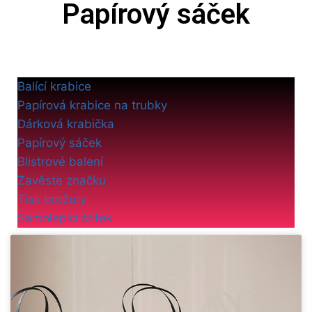
Papírový sáček
Balící krabice
Papírová krabice na trubky
Dárková krabička
Papírový sáček
Blistrové balení
Zavěste značku
Tisk brožury
Samolepící štítek