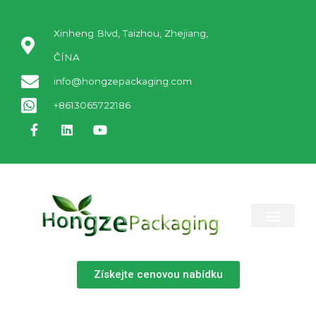
Xinheng Blvd, Taizhou, Zhejiang,
ČÍNA
info@hongzepackaging.com
+8613065722186
KONTAKTUJTE NÁS
Získejte cenovou nabídku