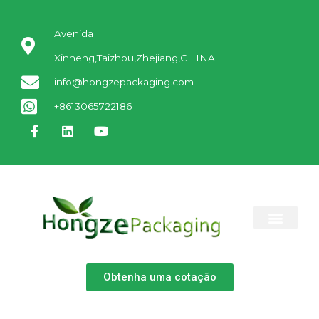
Avenida
Xinheng,Taizhou,Zhejiang,CHINA
info@hongzepackaging.com
+8613065722186
SOBRE NÓS
CONTATE-NOS
Obtenha uma cotação