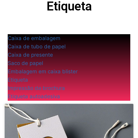
Etiqueta
Caixa de embalagem
Caixa de tubo de papel
Caixa de presente
Saco de papel
Embalagem em caixa blister
Etiqueta
Impressão de brochura
Etiqueta autoadesiva